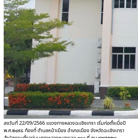
ลงวันที่ 22/09/2566 แขวงทางหลวงฉะเชิงเทรา เริ่มก่อตั้งเมื่อปี
พ.ศ.๒๔๙๘ ท้องที่ ตำบลหน้าเมือง อำเภอเมือง จังหวัดฉะเชิงเทรา