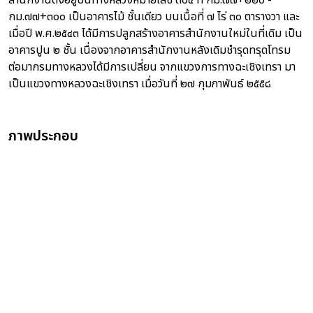
สำนักงานตั้งอยู่บนทางหลวงหมายเลข ๓๐๔ ที่ กม.๗๗+๒๒๐ -
กม.๗๗+๓๐๐ เป็นอาคารไม้ ชั้นเดียว บนเนื้อที่ ๗ ไร่ ๓๐ ตารางวา และ
เมื่อปี พ.ศ.๒๕๔๓ ได้มีการปลูกสร้างอาคารสำนักงานใหม่ในที่เดิม เป็น
อาคารปูน ๒ ชั้น เนื่องจากอาคารสำนักงานหลังเดิมชำรุดทรุดโทรม
ต่อมากรมทางหลวงได้มีการเปลี่ยน จากแขวงการทางฉะเชิงเทรา มา
เป็นแขวงทางหลวงฉะเชิงเทรา เมื่อวันที่ ๒๗ กุมภาพันธ์ ๒๕๕๘
ภาพประกอบ